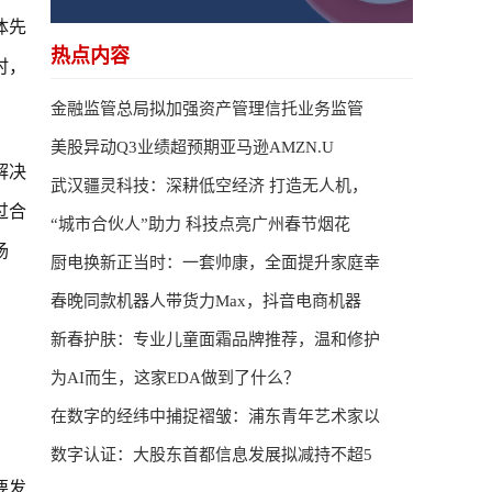
体先
热点内容
时，
金融监管总局拟加强资产管理信托业务监管
美股异动Q3业绩超预期亚马逊AMZN.U
解决
武汉疆灵科技：深耕低空经济 打造无人机，
过合
“城市合伙人”助力 科技点亮广州春节烟花
场
厨电换新正当时：一套帅康，全面提升家庭幸
春晚同款机器人带货力Max，抖音电商机器
新春护肤：专业儿童面霜品牌推荐，温和修护
为AI而生，这家EDA做到了什么？
在数字的经纬中捕捉褶皱：浦东青年艺术家以
数字认证：大股东首都信息发展拟减持不超5
要发