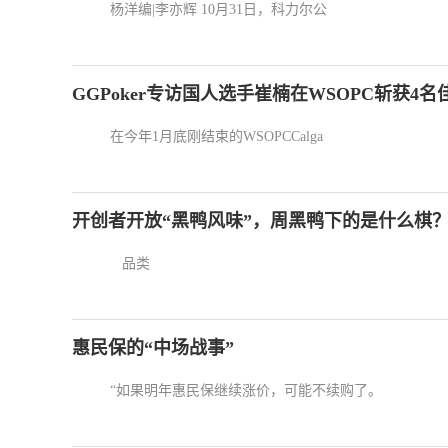
杨洋编|李亦辉 10月31日，科力尔公
GGPoker专访国人选手崔楠在WSOPC斩获4名
在今年1月底刚结束的WSOPCCalga
开创者开放“黑鸭风味”，周黑鸭下的是什么棋
品类
惠民保的“中场战事”
“如果明年惠民保继续涨价，可能不续购了。