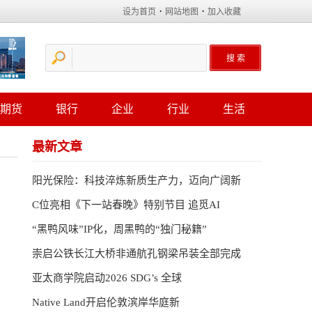
·
·
设为首页
网站地图
加入收藏
期货
银行
企业
行业
生活
最新文章
阳光保险：科技淬炼新质生产力，迈向广阔新
C位亮相《下一站春晚》特别节目 追觅AI
“黑鸭风味”IP化，周黑鸭的“独门秘籍”
崇启公铁长江大桥非通航孔钢梁吊装全部完成
亚太商学院启动2026 SDG’s 全球
Native Land开启伦敦滨岸华庭新