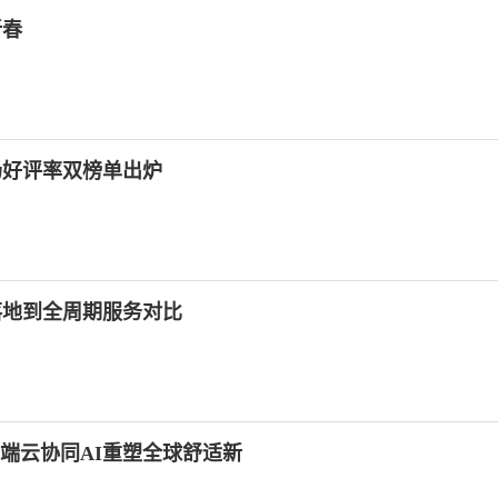
新春
场好评率双榜单出炉
落地到全周期服务对比
以端云协同AI重塑全球舒适新