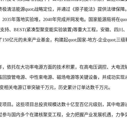
终极清洁能源quot;战略定位，并通过《原子能法》提供法律保障
035年落地实验堆，2040年完成并网发电。国家能源局将在quot
重点支持、BEST(紧凑型聚变能实验装置)等重大工程，安徽、四川
亿元的未来产业基金，构建起quot;国家-地方-企业quot;三级
年，依托在大功率电源方面的技术积累，在高电压调控、大电流
盖回旋管电源、中性束电源、磁场电源等关键设备，并成功实现
核聚变相关电源订单突破千万元，历史累计订单达数千万元。
变项目。这些项目总投资规模达数十亿至百亿元级别，其中电源
过参与国内多个在建核聚变工程，全力把握产业发展机遇，力争