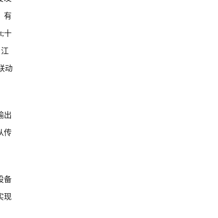
。有
;十
、江
联动
输出
从传
设备
实现