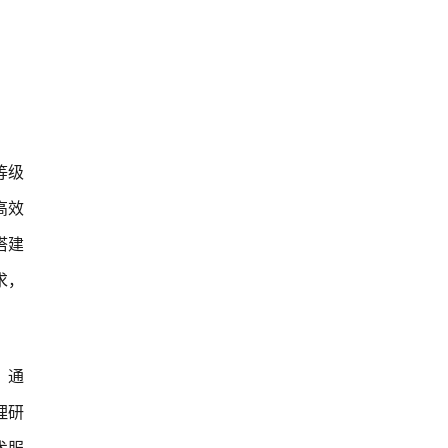
等级
高效
搭建
求，
，通
理研