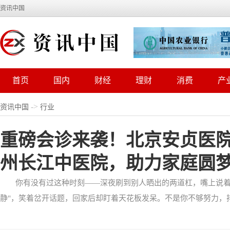
资讯中国
首页
国内
财经
理财
消费
产
->
资讯中国
行业
重磅会诊来袭！北京安贞医院
州长江中医院，助力家庭圆
你有没有过这种时刻——深夜刷到别人晒出的两道杠，嘴上说着
静"，笑着岔开话题，回家后却盯着天花板发呆。不是你不够努力，排