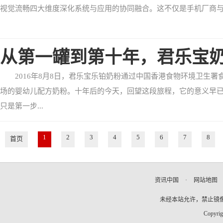
视觉流畅四大维度深化系统与应用的协同融合。这不仅是手机厂商与国
从第一罐到第十年，君乐宝
2016年8月8日，君乐宝乐铂奶粉通过中国香港食物环境卫生署
场的婴幼儿配方奶粉。十年后的今天，回望这段旅程，它的意义早已
只是第一步...
1
2
3
4
5
6
7
8
首页
资讯中国
·
网站地图
未经本站允许，禁止镜像及复
Copyrig