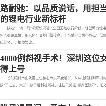
路耐驰：以品质说话，用担
的锂电行业新标杆
随着“一池一码”溯源新规进入全面落地执行阶段，轻型动力锂
何人都更直接、更具体：合规门槛抬高，非标低价货再不敢碰；低
应偏紧、价格频繁波...
4000例斜视手术！深圳这
得上号
普瑞眼科南山院区五位核心专家深度解析，从中山眼科到深圳的
队"了过去，家长带孩子看斜视弱视，往往只关注"哪家医院好"。但近两