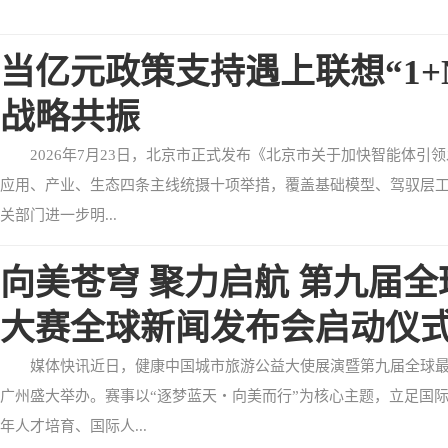
当亿元政策支持遇上联想“1+
战略共振
2026年7月23日，北京市正式发布《北京市关于加快智能体
应用、产业、生态四条主线统摄十项举措，覆盖基础模型、驾驭层
关部门进一步明...
向美苍穹 聚力启航 第九届
大赛全球新闻发布会启动仪
媒体快讯近日，健康中国城市旅游公益大使展演暨第九届全球
广州盛大举办。赛事以“逐梦蓝天・向美而行”为核心主题，立足国
年人才培育、国际人...