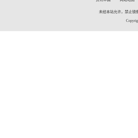
资讯中国
·
网站地图
未经本站允许，禁止镜像及复
Copyrig