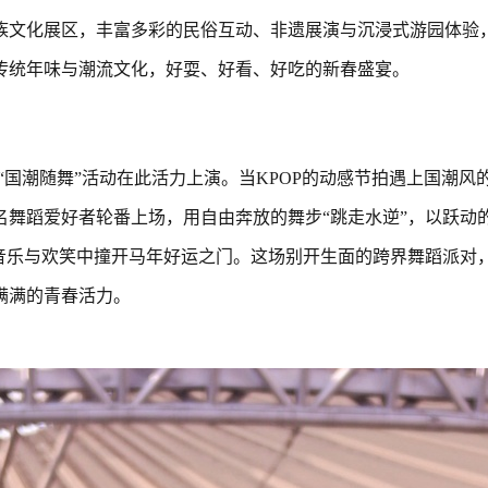
族文化展区，丰富多彩的民俗互动、非遗展演与沉浸式游园体验
传统年味与潮流文化，好耍、好看、好吃的新春盛宴。
“国潮随舞”活动在此活力上演。当KPOP的动感节拍遇上国潮风
舞蹈爱好者轮番上场，用自由奔放的舞步“跳走水逆”，以跃动
音乐与欢笑中撞开马年好运之门。这场别开生面的跨界舞蹈派对
满满的青春活力。