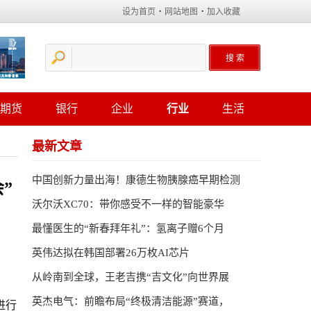
·
·
设为首页
网站地图
加入收藏
期货
银行
企业
行业
生活
最新文章
中国创新力量出海！康德生物胰腺癌早期检测
”
沃尔沃XC70：带你感受不一样的智能豪华
最懂医生的“新春拜年礼”：氢离子赠6个月
英伟达拟在韩国部署26万枚AI芯片
从岭南到全球，王老吉携“吉文化”向世界展
英杰电气：前瞻布局“终极清洁能源”赛道，
进行