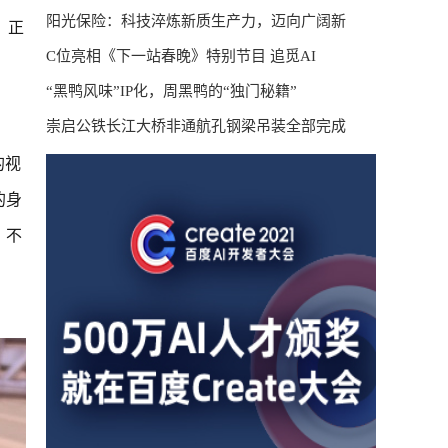
阳光保险：科技淬炼新质生产力，迈向广阔新
，正
C位亮相《下一站春晚》特别节目 追觅AI
“黑鸭风味”IP化，周黑鸭的“独门秘籍”
崇启公铁长江大桥非通航孔钢梁吊装全部完成
的视
的身
，不