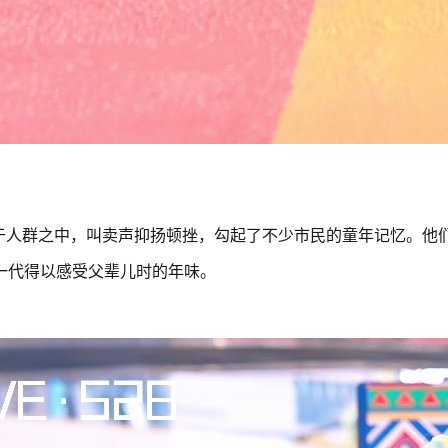
梭于人群之中，叫卖声抑扬顿挫，勾起了不少市民的童年记忆。他
一代得以感受父辈儿时的年味。