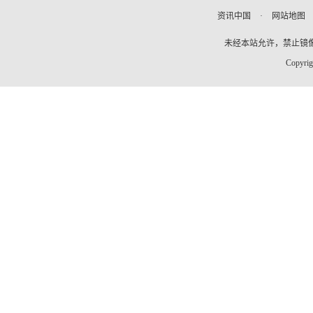
资讯中国
·
网站地图
未经本站允许，禁止镜像及复
Copyrig