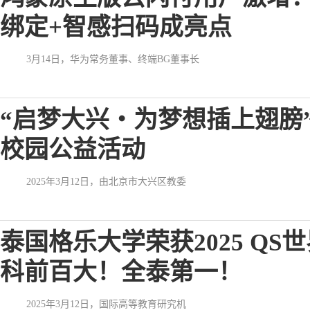
绑定+智感扫码成亮点
3月14日，华为常务董事、终端BG董事长
“启梦大兴・为梦想插上翅膀”
校园公益活动
2025年3月12日，由北京市大兴区教委
泰国格乐大学荣获2025 Q
科前百大！全泰第一！
2025年3月12日，国际高等教育研究机