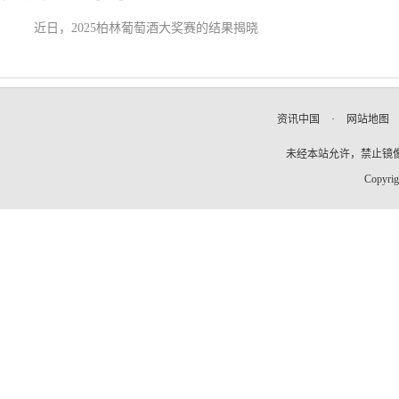
近日，2025柏林葡萄酒大奖赛的结果揭晓
资讯中国
·
网站地图
未经本站允许，禁止镜像及复
Copyrig