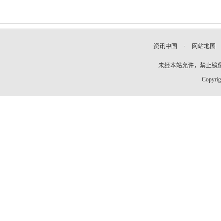
资讯中国
·
网站地图
未经本站允许，禁止镜像及复
Copyrig