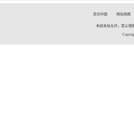
资讯中国
·
网站地图
未经本站允许，禁止镜像及复
Copyrig